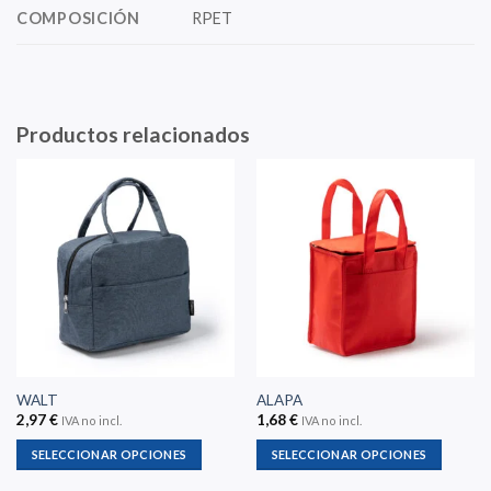
COMPOSICIÓN
RPET
Productos relacionados
WALT
ALAPA
2,97
€
1,68
€
IVA no incl.
IVA no incl.
SELECCIONAR OPCIONES
SELECCIONAR OPCIONES
Este
Este