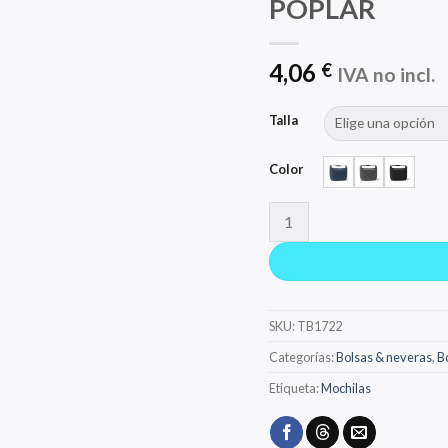
POPLAR
4,06
€
IVA no incl.
Talla
Color
POPLAR cantidad
SKU:
TB1722
Categorías:
Bolsas & neveras
,
B
Etiqueta:
Mochilas