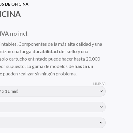
OS DE OFICINA
ICINA
Rango
IVA no incl.
de
tintables. Componentes de la más alta calidad y una
precios:
ntizan una
larga durabilidad del sello
y una
desde
 solo cartucho entintado puede hacer hasta 20.000
18,18 €
 por supuesto. La gama de modelos de
hasta un
hasta
se pueden realizar sin ningún problema.
71,07 €
LIMPIAR