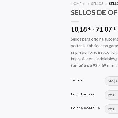
HOME
»
»
SELLOS
»
SELL
SELLOS DE OF
18,18
-
71,07
€
€
Sellos para oficina autoen
perfecta fabricación gara
impresión precisa. Con un
impresiones – indelebles,
tamaño de 98 x 69 mm
, 
Tamaño
Color Carcasa
Color almohadilla