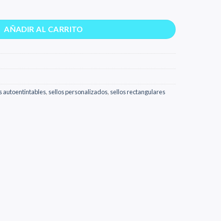
dad
AÑADIR AL CARRITO
s autoentintables
,
sellos personalizados
,
sellos rectangulares