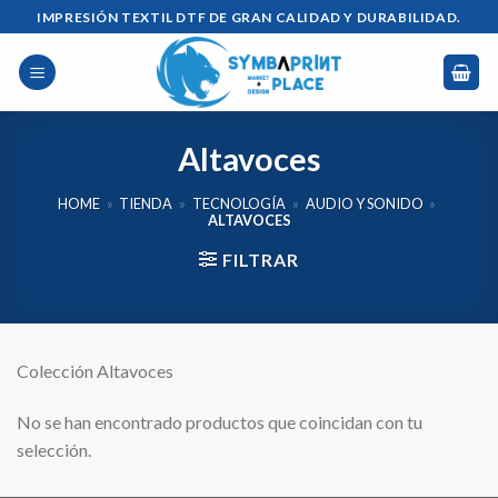
Saltar
IMPRESIÓN TEXTIL DTF DE GRAN CALIDAD Y DURABILIDAD.
al
contenido
Altavoces
HOME
»
TIENDA
»
TECNOLOGÍA
»
AUDIO Y SONIDO
»
ALTAVOCES
FILTRAR
Colección Altavoces
No se han encontrado productos que coincidan con tu
selección.