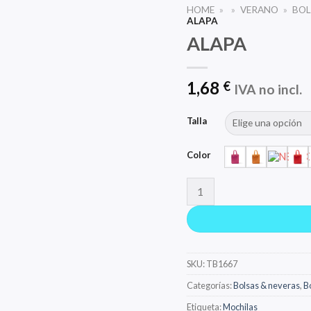
HOME
»
»
VERANO
»
BOL
ALAPA
ALAPA
1,68
€
IVA no incl.
Talla
Color
ALAPA cantidad
SKU:
TB1667
Categorías:
Bolsas & neveras
,
B
Etiqueta:
Mochilas