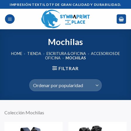
Saltar
IMPRESIÓN TEXTIL DTF DE GRAN CALIDAD Y DURABILIDAD.
al
contenido
Mochilas
HOME
»
TIENDA
»
ESCRITURA & OFICINA
»
ACCESORIOS DE
OFICINA
»
MOCHILAS
FILTRAR
Colección Mochilas