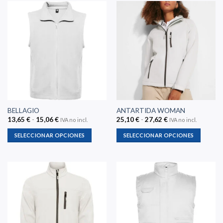
BELLAGIO
ANTARTIDA WOMAN
Rango
Rango
13,65
€
-
15,06
€
25,10
€
-
27,62
€
IVA no incl.
IVA no incl.
de
de
precios:
precios:
SELECCIONAR OPCIONES
SELECCIONAR OPCIONES
desde
desde
13,65 €
25,10 €
Este
Este
hasta
hasta
producto
producto
15,06 €
27,62 €
tiene
tiene
múltiples
múltiples
variantes.
variantes.
Las
Las
opciones
opciones
se
se