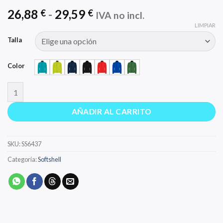
Rango
26,88
-
29,59
€
€
IVA no incl.
de
LIMPIAR
precios:
Talla
desde
26,88 €
Color
hasta
29,59 €
NEBRASKA WOMAN cantidad
AÑADIR AL CARRITO
SKU:
SS6437
Categoría:
Softshell