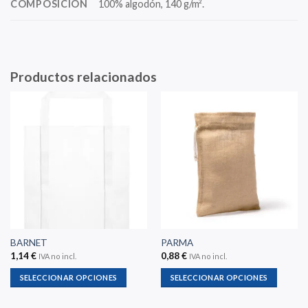
COMPOSICIÓN
100% algodón, 140 g/m².
Productos relacionados
BARNET
PARMA
1,14
€
0,88
€
IVA no incl.
IVA no incl.
SELECCIONAR OPCIONES
SELECCIONAR OPCIONES
Este
Este
producto
producto