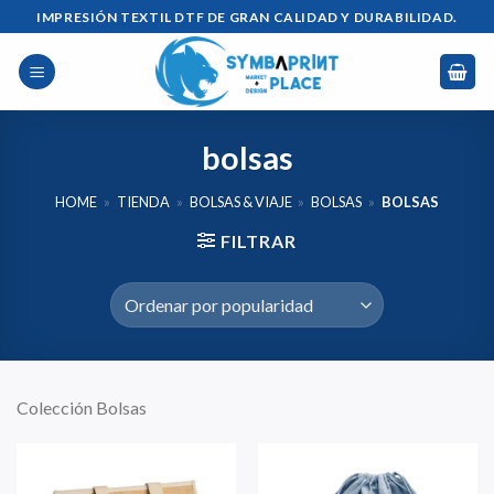
Saltar
IMPRESIÓN TEXTIL DTF DE GRAN CALIDAD Y DURABILIDAD.
al
contenido
bolsas
HOME
»
TIENDA
»
BOLSAS & VIAJE
»
BOLSAS
»
BOLSAS
FILTRAR
Colección Bolsas