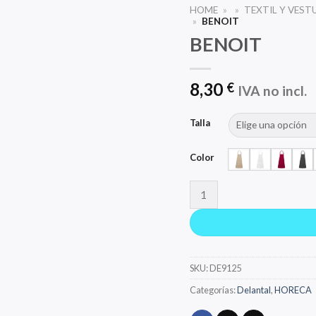
HOME
»
»
TEXTIL Y VEST
»
BENOIT
BENOIT
8,30
€
IVA no incl.
Talla
Color
BENOIT cantidad
SKU:
DE9125
Categorías:
Delantal
,
HORECA