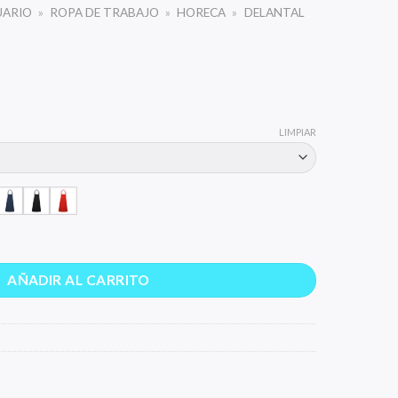
UARIO
»
ROPA DE TRABAJO
»
HORECA
»
DELANTAL
LIMPIAR
AÑADIR AL CARRITO