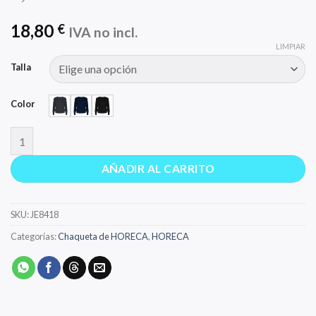
18,80
€
IVA no incl.
LIMPIAR
Talla
Color
HILUX WOMAN cantidad
AÑADIR AL CARRITO
SKU:
JE8418
Categorías:
Chaqueta de HORECA
,
HORECA