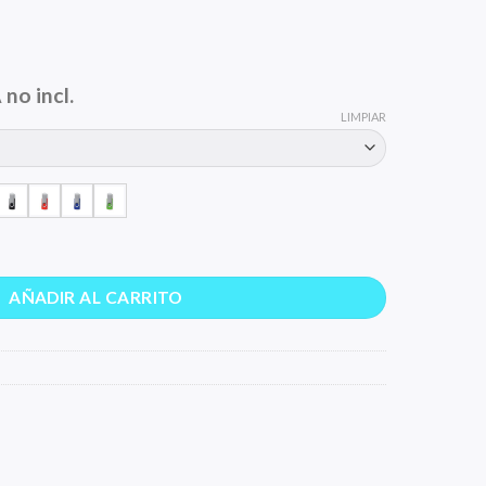
ngo
 no incl.
LIMPIAR
cios:
sde
0 €
ta
0 €
AÑADIR AL CARRITO