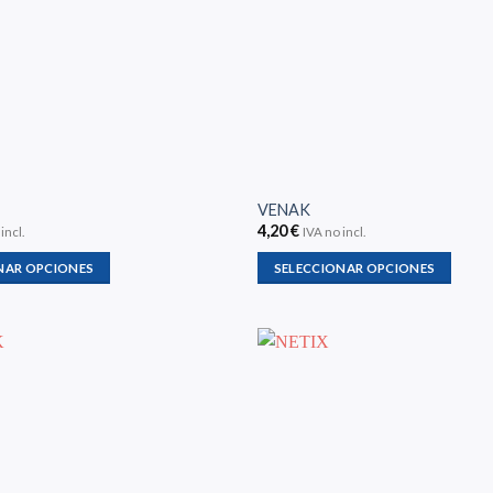
VENAK
4,20
€
incl.
IVA no incl.
NAR OPCIONES
SELECCIONAR OPCIONES
Este
producto
tiene
múltiples
variantes.
Las
opciones
se