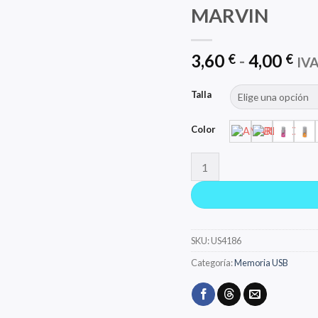
MARVIN
Ra
3,60
-
4,00
€
€
IVA
de
pre
Talla
de
3,6
Color
has
4,0
MARVIN cantidad
SKU:
US4186
Categoría:
Memoria USB