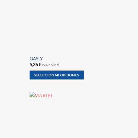
GASLY
5,36
€
IVA no incl.
SELECCIONAR OPCIONES
Este
producto
tiene
múltiples
variantes.
Las
opciones
se