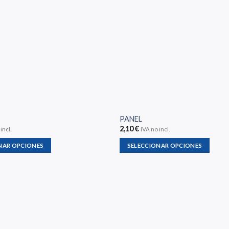
PANEL
2,10
€
incl.
IVA no incl.
NAR OPCIONES
SELECCIONAR OPCIONES
Este
producto
tiene
múltiples
variantes.
Las
opciones