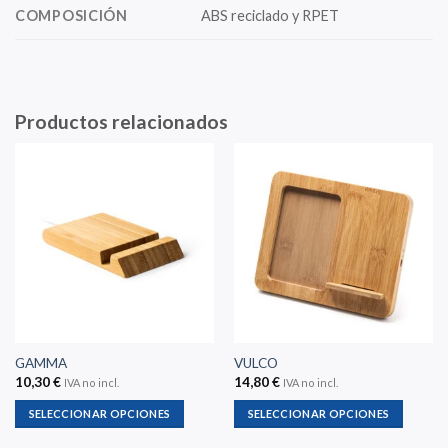
COMPOSICIÓN
ABS reciclado y RPET
Productos relacionados
GAMMA
VULCO
10,30
€
14,80
€
IVA no incl.
IVA no incl.
SELECCIONAR OPCIONES
SELECCIONAR OPCIONES
Este
Este