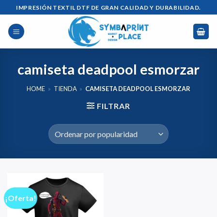
Saltar
IMPRESIÓN TEXTIL DTF DE GRAN CALIDAD Y DURABILIDAD.
al
contenido
camiseta deadpool esmorzar
HOME
»
TIENDA
»
CAMISETA DEADPOOL ESMORZAR
FILTRAR
¡Oferta!