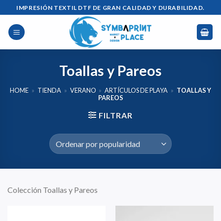
Saltar
IMPRESIÓN TEXTIL DTF DE GRAN CALIDAD Y DURABILIDAD.
al
contenido
Toallas y Pareos
HOME
»
TIENDA
»
VERANO
»
ARTÍCULOS DE PLAYA
»
TOALLAS Y
PAREOS
FILTRAR
Colección Toallas y Pareos