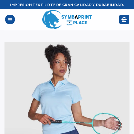
Saltar
IMPRESIÓN TEXTIL DTF DE GRAN CALIDAD Y DURABILIDAD.
al
contenido