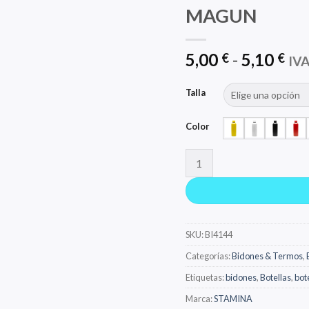
MAGUN
Ra
5,00
-
5,10
€
€
IVA
de
pre
Talla
de
5,0
Color
has
5,1
MAGUN cantidad
SKU:
BI4144
Categorías:
Bidones & Termos
,
Etiquetas:
bidones
,
Botellas
,
bot
Marca:
STAMINA