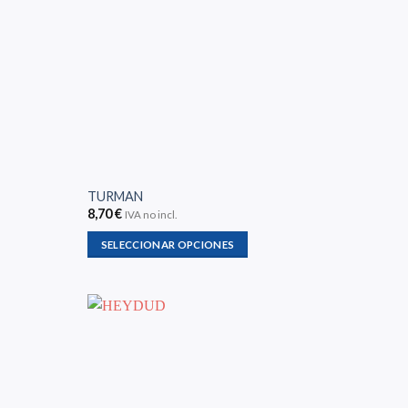
TURMAN
8,70
€
IVA no incl.
SELECCIONAR OPCIONES
Este
producto
tiene
múltiples
variantes.
Las
opciones