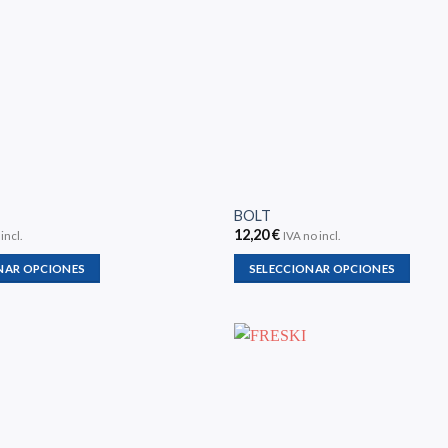
BOLT
12,20
€
incl.
IVA no incl.
NAR OPCIONES
SELECCIONAR OPCIONES
Este
producto
tiene
múltiples
variantes.
Las
opciones