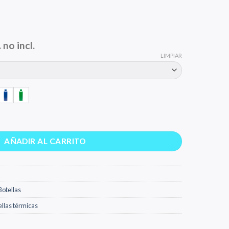
ngo
 no incl.
LIMPIAR
cios:
sde
0 €
ta
0 €
AÑADIR AL CARRITO
Botellas
ellas térmicas