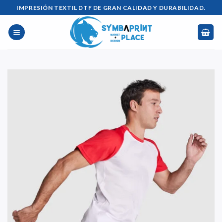
Saltar
IMPRESIÓN TEXTIL DTF DE GRAN CALIDAD Y DURABILIDAD.
al
contenido