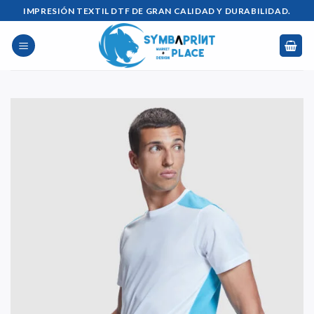
Saltar
IMPRESIÓN TEXTIL DTF DE GRAN CALIDAD Y DURABILIDAD.
al
contenido